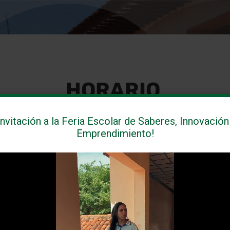
HORARIO
VIDADES DE RECUPER
Invitación a la Feria Escolar de Saberes, Innovación
Emprendimiento!

RNADA MAÑANA
SEDE PRINC