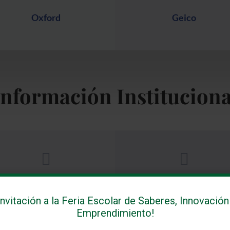
Oxford
Geico
Información Instituciona


Sistema de evaluación
PEI
Invitación a la Feria Escolar de Saberes, Innovación
Emprendimiento!