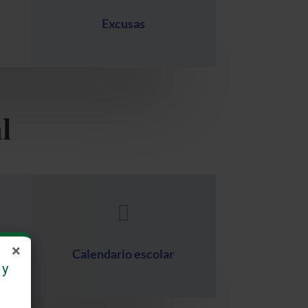
Excusas
l

×
Calendario escolar
 y