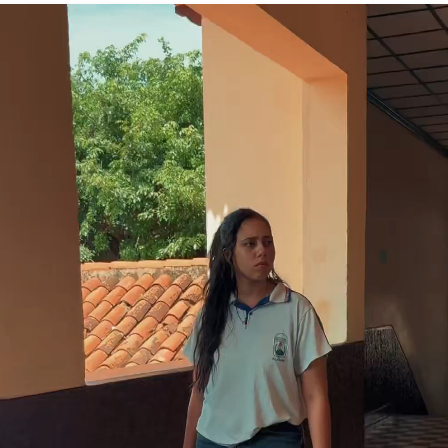
considerado como el “Alma
itución educativa de mayor
haber tenido en sus aulas
artamento. Esta destacada
 en la formación integral
contribuyan a la Paz y