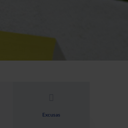

Excusas