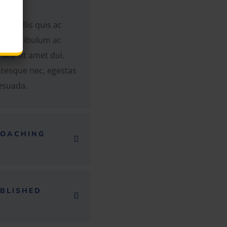
convallis quis ac
nt. Vestibulum ac
sed sit amet dui.
ntesque nec, egestas
lesuada.
COACHING
BLISHED