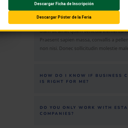
WHAT IS BUSINESS COACHING?
Descargar Ficha de Inscripción
Curabitur non nulla sit amet nisl tempus 
Descargar Póster de la Feria
lectus. Nulla porttitor accumsan tincidu
diam sit amet quam vehicula elementum 
Praesent sapien massa, convallis a pelle
non nisi. Donec sollicitudin molestie ma
HOW DO I KNOW IF BUSINESS 
IS RIGHT FOR ME?
DO YOU ONLY WORK WITH ESTA
COMPANIES?