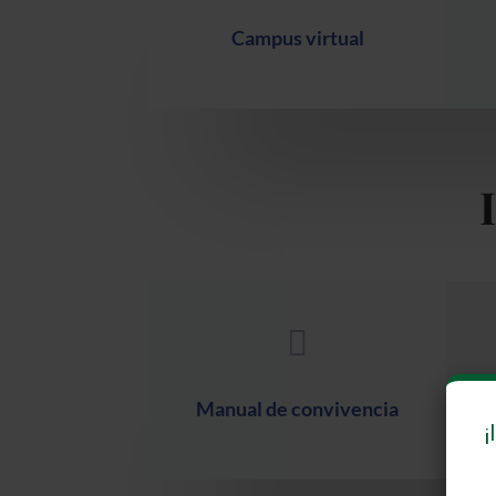
Campus virtual

Manual de convivencia
¡