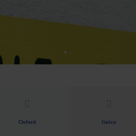


Oxford
Geico