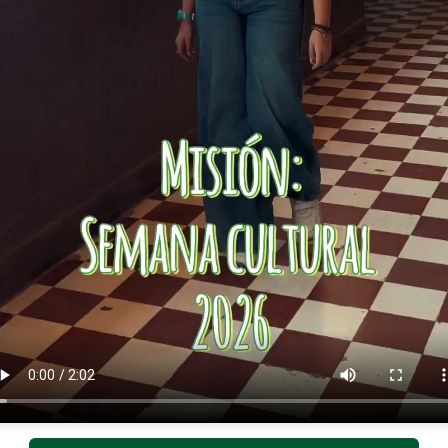
How Do I Know If 
Business Coach?