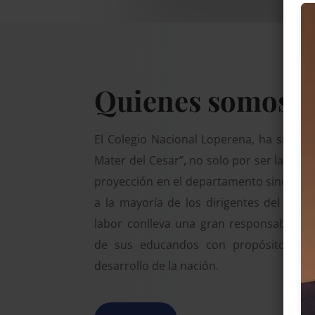
Quienes somos
El Colegio Nacional Loperena, ha sido 
Mater del Cesar”, no solo por ser la inst
proyección en el departamento sino por 
a la mayoría de los dirigentes del dep
labor conlleva una gran responsabilidad
de sus educandos con propósito que 
desarrollo de la nación.