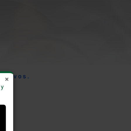
 NUEVOS.
×
 y