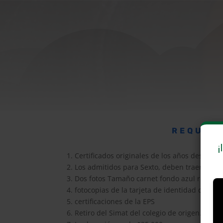
REQUISI
¡
1. Certificados originales de los años desde 5
2. ⁠Los admitidos para Sexto, deben traer el cer
3. ⁠Dos fotos Tamaño carnet fondo azul recient
4. ⁠fotocopias de la tarjeta de identidad del es
5. ⁠certificaciones de la EPS
6. ⁠Retiro del Simat del colegio de origen.