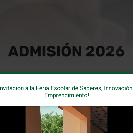
ADMISIÓN 2026
TOS PARA MATRÍCULA ESTUDIANTES
Invitación a la Feria Escolar de Saberes, Innovación
to grado y posteriormente cursados sin asignaturas pendientes.
Emprendimiento!
tificado de 5to grado.
es del estudiante y dos del acudiente.
tudiante y de la cédula del acudiente.