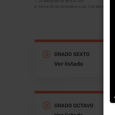
7. La donación es de $35.000
8. ⁠Fecha 09 de diciembre a las 7:00 AM en la j
A
GRADO SEXTO
Ver listado
A
GRADO OCTAVO