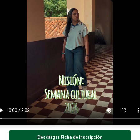
ornada de la mañana y a las 2:00 PM en la jornada de la tarde. ‎
LISTADO DE ADMITIDOS 2026
A
GRADO SEP
Ver listado
A
GRADO NOV
Descargar Ficha de Inscripción