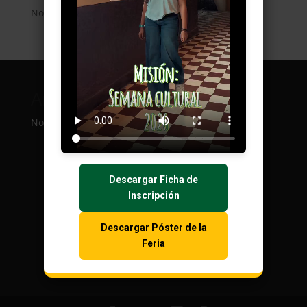
No comments to show.
Archivos
Categorías
No archives to show.
No categories
Descargar Ficha de
Inscripción
Descargar Póster de la
Feria