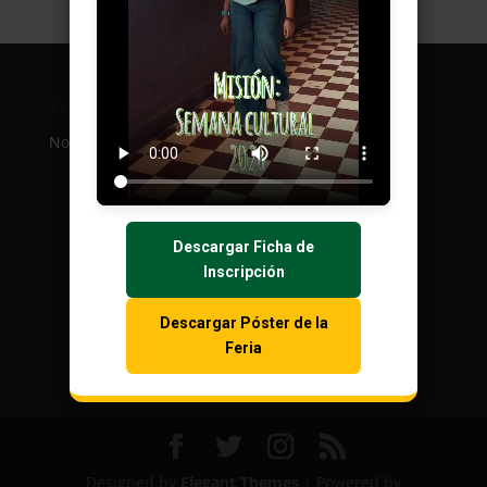
Archivos
Categorías
No archives to show.
No categories
Descargar Ficha de
Inscripción
Descargar Póster de la
Feria
Designed by
Elegant Themes
| Powered by