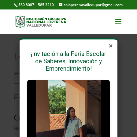
580 8087 – 585 3210
coloperenavalledupar@gmail.com
×
Lengua Extranjera
¡Invitación a la Feria Escolar
de Saberes, Innovación y
Emprendimiento!
Search
Search
Entradas recientes
Comentarios recientes
No comments to show.