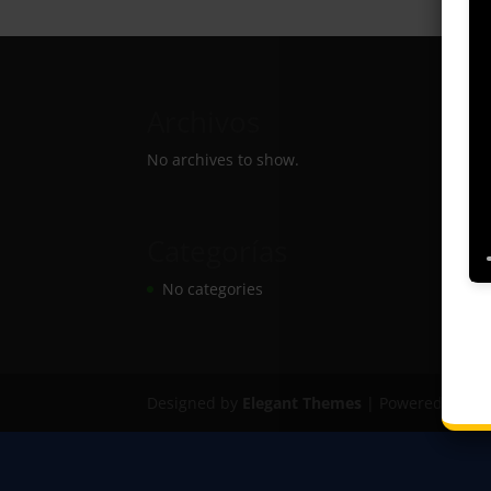
Archivos
No archives to show.
Categorías
No categories
Designed by
Elegant Themes
| Powered by
Wo