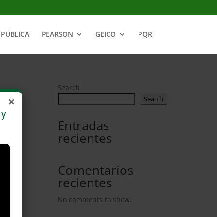
PÚBLICA
PEARSON
GEICO
PQR
Search
Search
×
 y
Entradas
recientes
Comentarios
recientes
No comments to show.