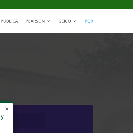
PÚBLICA
PEARSON
GEICO
PQR
×
 y