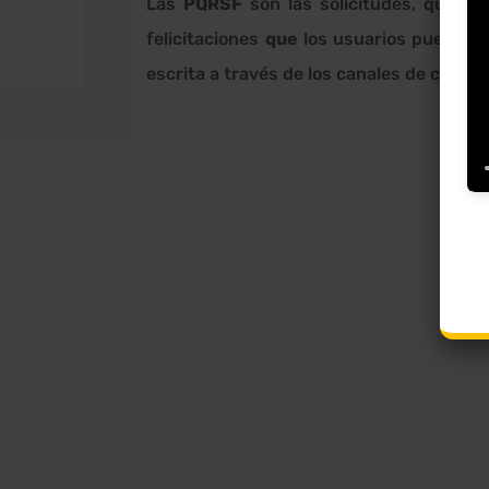
Las
PQRSF
son las solicitudes, quejas
felicitaciones
que
los usuarios pueden e
escrita a través de los canales de conta