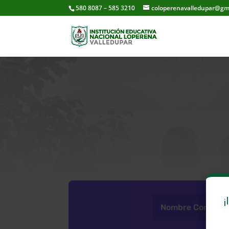
580 8087 – 585 3210
coloperenavalledupar@gm
¡