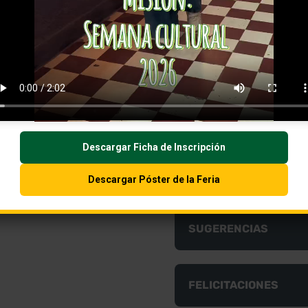
, reclamos, sugerencias y
Derecho fundamental qu
nviar de manera verbal o
respetuosas a las insti
cto
particular y a obtener su 
QUEJAS
Descargar Ficha de Inscripción
RECLAMOS
Descargar Póster de la Feria
SUGERENCIAS
FELICITACIONES