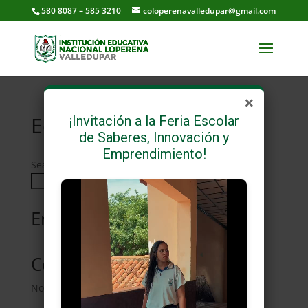
580 8087 – 585 3210
coloperenavalledupar@gmail.com
×
Educación Artística
¡Invitación a la Feria Escolar
de Saberes, Innovación y
Emprendimiento!
Search
Search
Entradas recientes
Comentarios recientes
No comments to show.