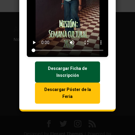
Archivos
Categorías
No archives to show.
No categories
Descargar Ficha de
Inscripción
Descargar Póster de la
Feria
Designed by
Elegant Themes
| Powered by