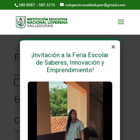
580 8087 – 585 3210
coloperenavalledupar@gmail.com
×
FINANCIERA
¡Invitación a la Feria Escolar
de Saberes, Innovación y
Emprendimiento!
Search
Search
Entradas recientes
Comentarios recientes
No comments to show.