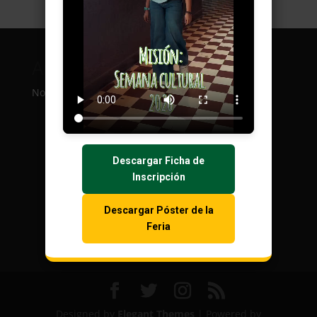
Archivos
Categorías
No archives to show.
No categories
Descargar Ficha de
Inscripción
Descargar Póster de la
Feria
Designed by
Elegant Themes
| Powered by