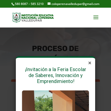
580 8087 – 585 3210
coloperenavalledupar@gmail.com
PROCESO DE
ADMISIÓN 2023
×
¡Invitación a la Feria Escolar
de Saberes, Innovación y
Emprendimiento!
y
RESPUESTA A
SOLICITUDES DE
REPITENCIA.